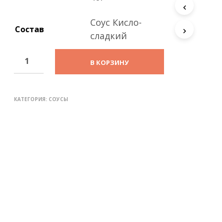
с
т
Соус Кисло-
а
Состав
.
сладкий
В КОРЗИНУ
КАТЕГОРИЯ:
СОУСЫ