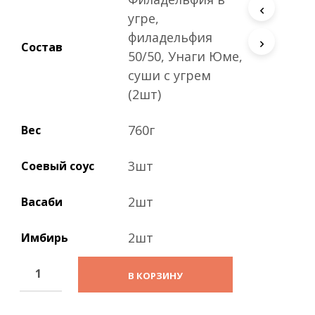
с
угре,
т
а
филадельфия
.
Состав
50/50, Унаги Юме,
суши с угрем
(2шт)
760г
Вес
3шт
Соевый соус
2шт
Васаби
2шт
Имбирь
В КОРЗИНУ