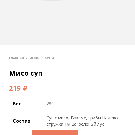
ГЛАВНАЯ
/
МЕНЮ
/
СУПЫ
Мисо суп
219
₽
Вес
280г
Суп с мисо, Вакаме, грибы Намеко,
Состав
стружка Тунца, зеленый лук