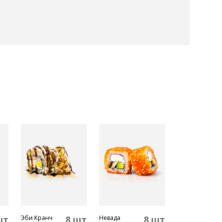
шт
Эби Кранч
8 шт
Невада
8 шт