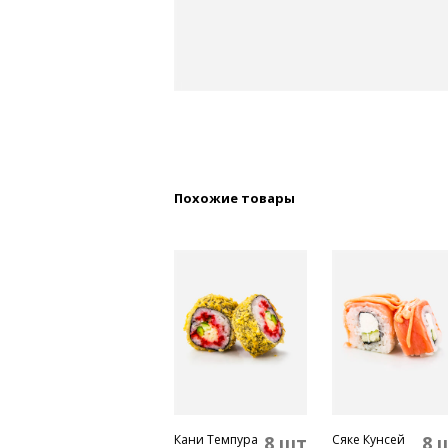
Похожие товары
Кани Темпура
8 шт
Сяке Кунсей
8 