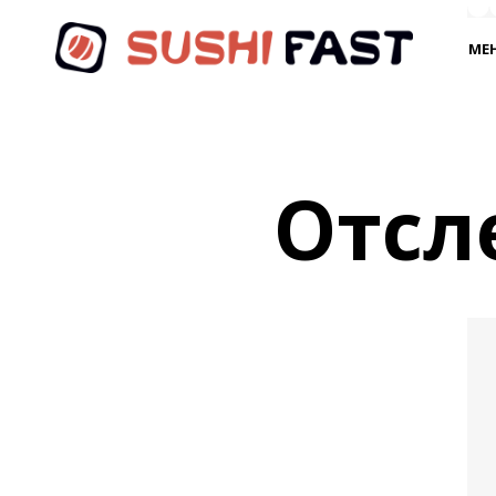
МЕ
Отсл