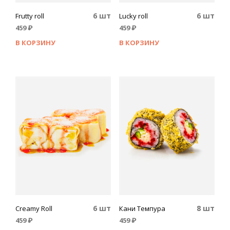
6 шт
6 шт
Frutty roll
Lucky roll
459
₽
459
₽
В КОРЗИНУ
В КОРЗИНУ
6 шт
8 шт
Сreamy Roll
Кани Темпура
459
₽
459
₽