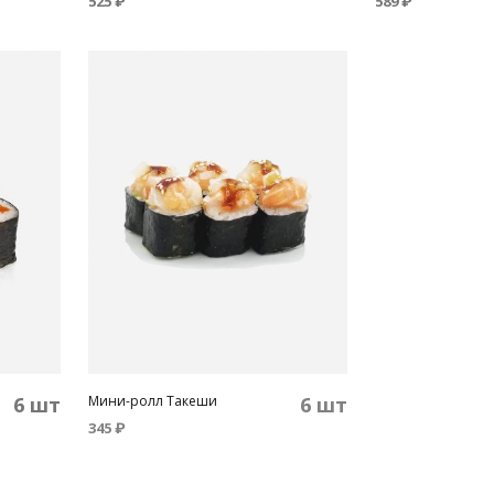
525
₽
589
₽
В КОРЗИНУ
ВЫБЕРИТЕ ПАР
6 шт
Мини-ролл Такеши
6 шт
345
₽
В КОРЗИНУ