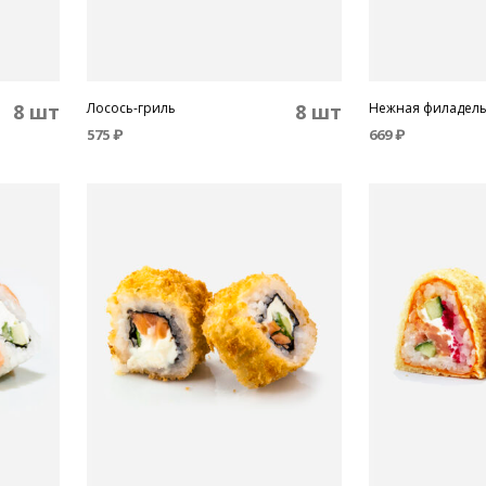
8 шт
Лосось-гриль
8 шт
Нежная филадел
575
₽
669
₽
В КОРЗИНУ
В КОРЗИНУ