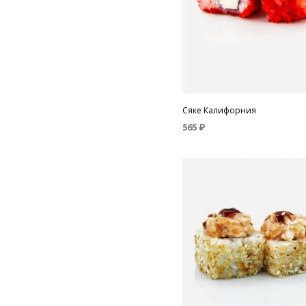
Сяке Калифорния
565
₽
В КОРЗИНУ