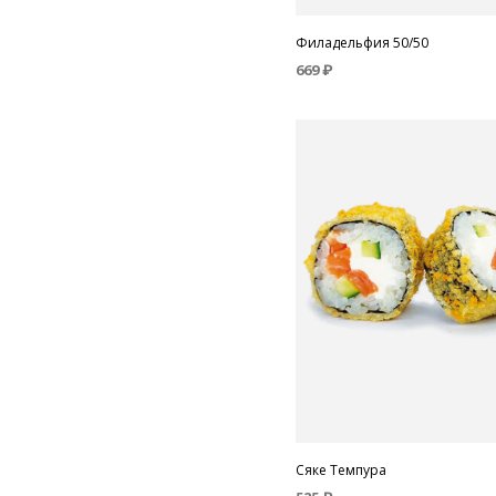
Филадельфия 50/50
669
₽
В КОРЗИНУ
Сяке Темпура