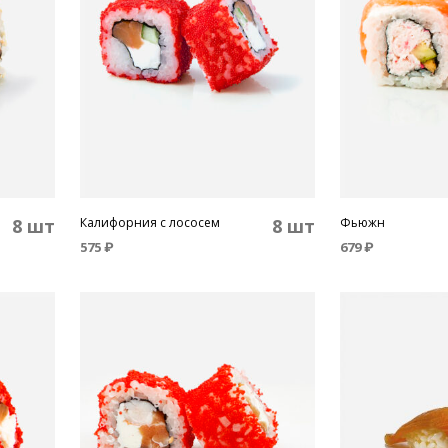
8 шт
Калифорния с лососем
8 шт
Фьюжн
575
₽
679
₽
В КОРЗИНУ
В КОРЗИНУ