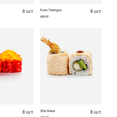
8 шт
Роял Темпура
8 шт
689
₽
В КОРЗИНУ
8 шт
Эби Маки
8 шт