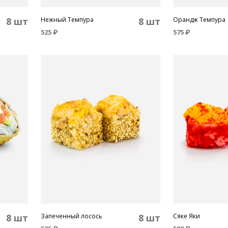
8 шт
Нежный Темпура
8 шт
Орандж Темпура
525
₽
575
₽
В КОРЗИНУ
В КОРЗИНУ
8 шт
Запеченный лосось
8 шт
Сяке Яки