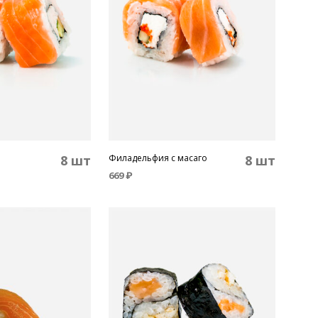
8 шт
Филадельфия с масаго
8 шт
669
₽
В КОРЗИНУ