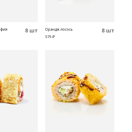
ьфия
8 шт
Орандж лосось
8 шт
575
₽
В КОРЗИНУ