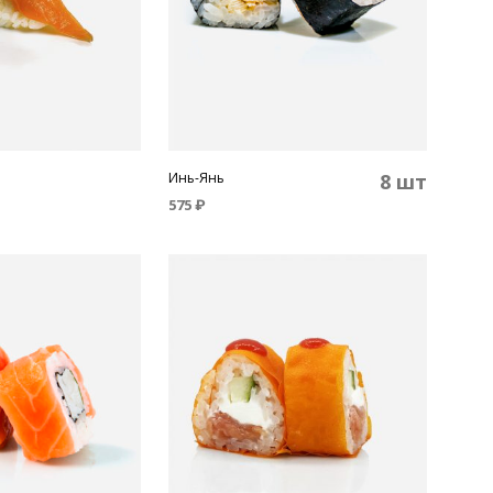
Инь-Янь
8 шт
575
₽
В КОРЗИНУ