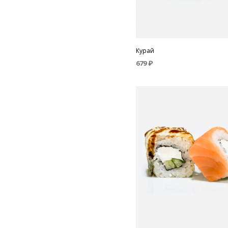
Курай
679
₽
В КОРЗИНУ