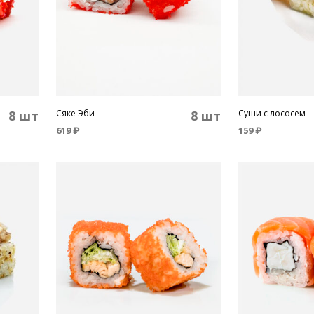
8 шт
Сяке Эби
8 шт
Суши с лососем
619
₽
159
₽
В КОРЗИНУ
В КОРЗИНУ